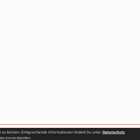
n zu können. Entsprechende Informationen findest Du unter
Datenschutz
.
ies einverstanden.