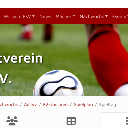
Wir vom FSV
News
Männer
Nachwuchs
Events
tverein
V.
chwuchs
Archiv
E2-Junioren
Spielplan
Spieltag