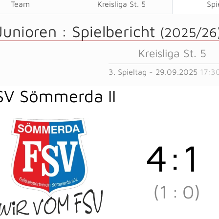
Team
Kreisliga St. 5
Spi
Junioren :
Spielbericht
(2025/26
Kreisliga St. 5
3. Spieltag - 29.09.2025
17:3
SV Sömmerda II
4
:
1
(1
:
0)