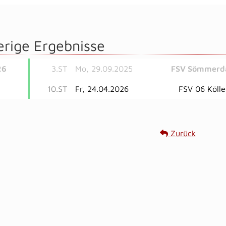
erige Ergebnisse
26
3.ST
Mo, 29.09.2025
FSV Sömmerda
10.ST
Fr, 24.04.2026
FSV 06 Köll
Zurück