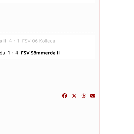
4 : 1
 II
FSV 06 Kölleda
1 : 4
eda
FSV Sömmerda II