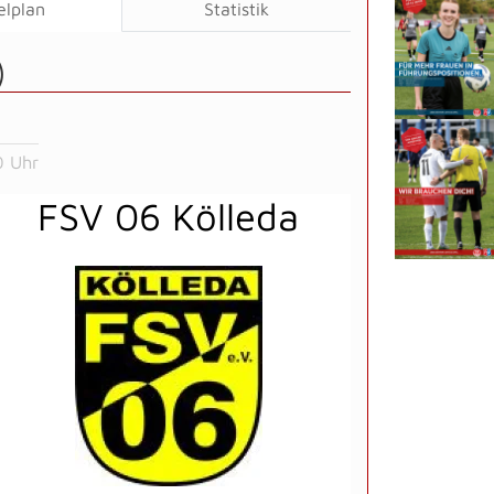
elplan
Statistik
)
0 Uhr
FSV 06 Kölleda