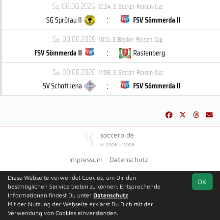
Sa, 08.08.2026
10:34
,
3. Becker-Reisen-Cup
:
SG Sprötau II
FSV Sömmerda II
Sa, 08.08.2026
10:51
,
3. Becker-Reisen-Cup
:
FSV Sömmerda II
Rastenberg
Sa, 08.08.2026
11:08
,
3. Becker-Reisen-Cup
:
SV Schott Jena
FSV Sömmerda II
soccero.de
© 2006 - 2026
Impressum
Datenschutz
Diese Webseite verwendet Cookies, um Dir den
OK
bestmöglichen Service bieten zu können. Entsprechende
Informationen findest Du unter
Datenschutz
.
Mit der Nutzung der Webseite erklärst Du Dich mit der
Team
Spielplan
Statistik
Verwendung von Cookies einverstanden.