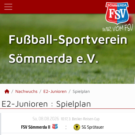
Fußball-Sportverein
Sömmerda e.V.
Nachwuchs
E2-Junioren
Spielplan
E2-Junioren :
Spielplan
Sa, 08.08.2026
10:17
,
3. Becker-Reisen-Cup
:
FSV Sömmerda II
SG Sprötauer