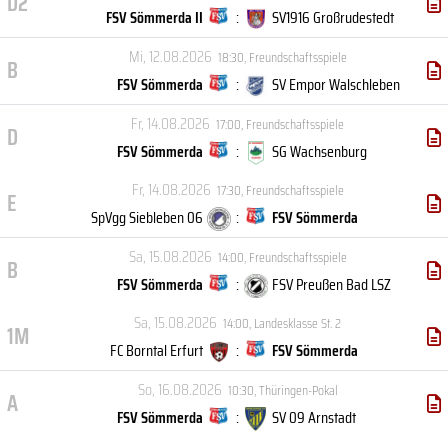
D2
FSV Sömmerda II
:
SV1916 Großrudestedt
Mi, 12.08.2026
18:30
,
Freundschaftsspiele
B
FSV Sömmerda
:
SV Empor Walschleben
Fr, 14.08.2026
17:00
,
Freundschaftsspiele
D
FSV Sömmerda
:
SG Wachsenburg
Fr, 14.08.2026
17:30
,
Freundschaftsspiele
E
SpVgg Siebleben 06
:
FSV Sömmerda
Sa, 15.08.2026
14:00
,
Freundschaftsspiele
B
FSV Sömmerda
:
FSV Preußen Bad LSZ
Sa, 15.08.2026
14:00
,
Landesklasse St. 2
1M
FC Borntal Erfurt
:
FSV Sömmerda
So, 16.08.2026
10:30
,
Thüringen-Pokal
A
FSV Sömmerda
:
SV 09 Arnstadt