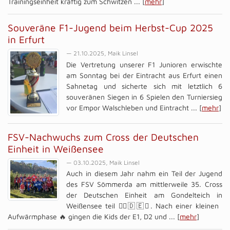
Trainingseinheit kräftig zum Schwitzen ... [
mehr
]
Souveräne F1-Jugend beim Herbst-Cup 2025
in Erfurt
— 21.10.2025, Maik Linsel
Die Vertretung unserer F1 Junioren erwischte
am Sonntag bei der Eintracht aus Erfurt einen
Sahnetag und sicherte sich mit letztlich 6
souveränen Siegen in 6 Spielen den Turniersieg
vor Empor Walschleben und Eintracht ... [
mehr
]
FSV-Nachwuchs zum Cross der Deutschen
Einheit in Weißensee
— 03.10.2025, Maik Linsel
Auch in diesem Jahr nahm ein Teil der Jugend
des FSV Sömmerda am mittlerweile 35. Cross
der Deutschen Einheit am Gondelteich in
Weißensee teil 🏃‍♂️🇩🇪✨. Nach einer kleinen
Aufwärmphase 🔥 gingen die Kids der E1, D2 und ... [
mehr
]