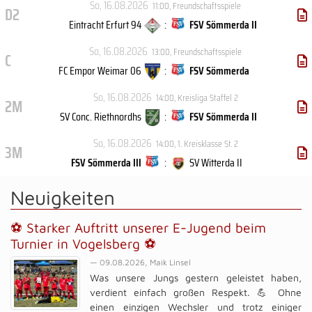
So, 16.08.2026
11:00
,
Freundschaftsspiele
D2
Eintracht Erfurt 94
:
FSV Sömmerda II
So, 16.08.2026
13:00
,
Freundschaftsspiele
C
FC Empor Weimar 06
:
FSV Sömmerda
So, 16.08.2026
14:00
,
Kreisliga Staffel 2
2M
SV Conc. Riethnordhs
:
FSV Sömmerda II
So, 16.08.2026
14:00
,
1. Kreisklasse St. 2
3M
FSV Sömmerda III
:
SV Witterda II
Neuigkeiten
⚽️ Starker Auftritt unserer E-Jugend beim
Turnier in Vogelsberg ⚽️
— 09.08.2026, Maik Linsel
Was unsere Jungs gestern geleistet haben,
verdient einfach großen Respekt. 💪 Ohne
einen einzigen Wechsler und trotz einiger