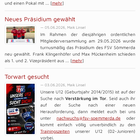
und einen Pokal mit ... [
mehr
]
Neues Präsidium gewählt
— 05.06.2026, Maik Linsel
Im Rahmen der diesjährigen ordentlichen
Mitgliederversammlung am 29.05.2026 wurde
turnusmäßig das Präsidium des FSV Sömmerda
neu gewählt. Frank Klingenhöfer und Max Mückenheim schieden
als 1. und 2. Vizepräsident aus ... [
mehr
]
Torwart gesucht
— 03.06.2026, Maik Linsel
Unsere U12 (Geburtsjahr 2014/2015) ist auf der
Suche nach
Verstärkung im Tor
. Seid auch ihr
auf der Suche nach einer neuen
Herausforderung, dann meldet euch bei uns
unter
nachwuchs@fsv-soemmerda.de
oder
kommt einfach völlig unverbindlich zu den
Trainingszeiten
unserer U12 (D2-Junioren)
vorbei.