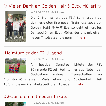
✨ Vielen Dank an Golden Hair & Eyck Müller! ✨
— 29.09.2025, Maik Linsel
Die 2. Mannschaft des FSV Sömmerda freut
sich riesig über ihre neuen Trainingsanzüge von
Golden Hair! ⚽❤️💙Ebenso geht ein großes
Dankeschön an Eyck Müller, der uns mit einem
neuen Trikotsatz und einem ... [
mehr
]
Heimturnier der F2-Jugend
— 27.09.2025, Maik Linsel
Am heutigen Samstag richtete der FSV
Sömmerda F2 sein Heimturnier aus. Neben den
Gastgebern nahmen Mannschaften aus
Frohndorf-Orlishausen, Walschleben und Stotternheim teil.
Aufgrund einer krankheitsbedingten Absage ... [
mehr
]
D2-Junioren mit neuen Trikots
— 22.09.2025, Maik Linsel