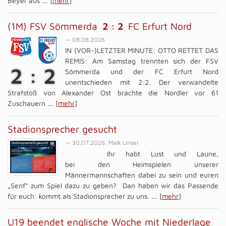
Beyer aus ... [
mehr
]
(1M) FSV Sömmerda
2 : 2
FC Erfurt Nord
— 08.08.2026
IN (VOR-)LETZTER MINUTE: OTTO RETTET DAS
REMIS: Am Samstag trennten sich der FSV
2 : 2
Sömmerda und der FC Erfurt Nord
unentschieden mit 2:2. Der verwandelte
Strafstoß von Alexander Ost brachte die Nordler vor 61
Zuschauern ... [
mehr
]
Stadionsprecher gesucht
— 30.07.2026, Maik Linsel
Ihr habt Lust und Laune,
bei den Heimspielen unserer
Männermannschaften dabei zu sein und euren
„Senf“ zum Spiel dazu zu geben? Dan haben wir das Passende
für euch: kommt als Stadionsprecher zu uns. ... [
mehr
]
U19 beendet englische Woche mit Niederlage