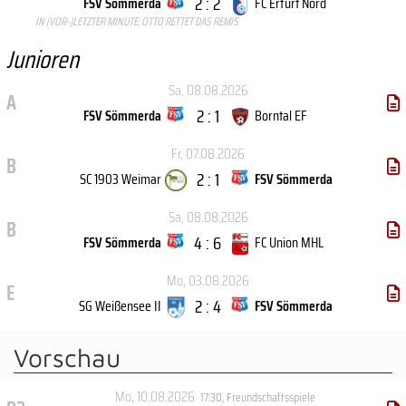
2 : 2
FSV Sömmerda
FC Erfurt Nord
IN (VOR-)LETZTER MINUTE: OTTO RETTET DAS REMIS
Junioren
Sa, 08.08.2026
A
2 : 1
FSV Sömmerda
Borntal EF
Fr, 07.08.2026
B
2 : 1
SC 1903 Weimar
FSV Sömmerda
Sa, 08.08.2026
B
4 : 6
FSV Sömmerda
FC Union MHL
Mo, 03.08.2026
E
2 : 4
SG Weißensee II
FSV Sömmerda
Vorschau
Mo, 10.08.2026
17:30
,
Freundschaftsspiele