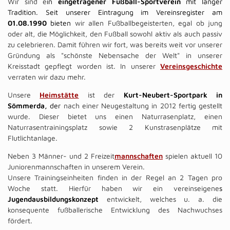
Wir sind e
in
eingetragener Fußball-Sportverein
mit langer
Tradition. Seit unserer Eintragung im Vereinsregister am
01.08.1990
bieten
wir allen Fußballbegeisterten, egal ob jung
oder alt, die Möglichkeit, den Fußball sowohl aktiv als auch passiv
zu celebrieren. Damit führen wir fort, was bereits weit vor unserer
Gründung als "schönste Nebensache der Welt" in unserer
Kreisstadt gepflegt worden ist. In unserer
Vereinsgeschichte
verraten wir dazu mehr.
Unsere
Heimstätte
ist der
Kurt-Neubert-Sportpark in
Sömmerda,
der
nach einer Neugestaltung in 2012 fertig gestellt
wurde. Dieser bietet uns einen Naturrasenplatz, einen
Naturrasentrainingsplatz sowie 2 Kunstrasenplätze mit
Flutlichtanlage.
Neben 3 Männer- und 2 Freizeit
mannschaften
spielen aktuell 10
Juniorenmannschaften in unserem Verein.
Unsere Trainingseinheiten finden in der Regel an 2 Tagen pro
Woche statt. Hierfür haben wir ein vereinseigene
s
Jugendausbildungskonzept
entwickelt, welches u. a. die
konsequente fußballerische Entwicklung des Nachwuchses
fördert.