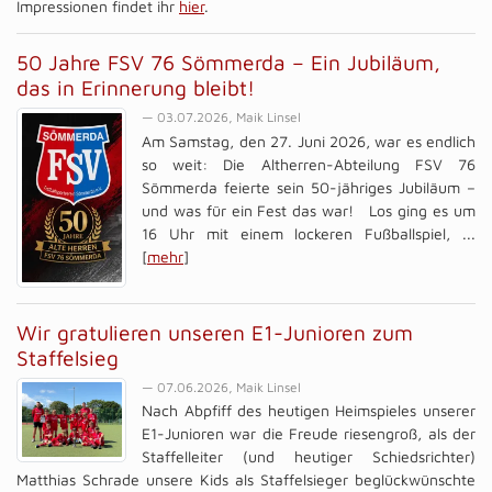
Impressionen findet ihr
hier
.
50 Jahre FSV 76 Sömmerda – Ein Jubiläum,
das in Erinnerung bleibt!
— 03.07.2026, Maik Linsel
Am Samstag, den 27. Juni 2026, war es endlich
so weit: Die Altherren-Abteilung FSV 76
Sömmerda feierte sein 50-jähriges Jubiläum –
und was für ein Fest das war! Los ging es um
16 Uhr mit einem lockeren Fußballspiel, ...
[
mehr
]
Wir gratulieren unseren E1-Junioren zum
Staffelsieg
— 07.06.2026, Maik Linsel
Nach Abpfiff des heutigen Heimspieles unserer
E1-Junioren war die Freude riesengroß, als der
Staffelleiter (und heutiger Schiedsrichter)
Matthias Schrade unsere Kids als Staffelsieger beglückwünschte