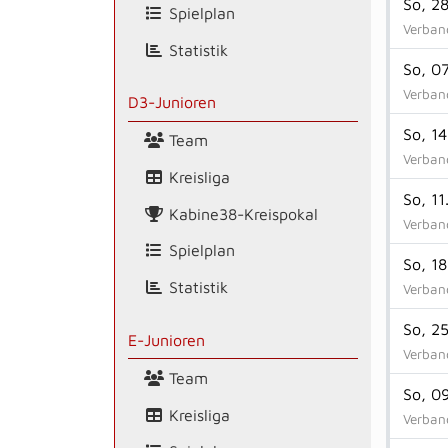
So, 2
Spielplan
Verband
Statistik
So, 0
Verband
D3-Junioren
So, 1
Team
Verband
Kreisliga
So, 1
Kabine38-Kreispokal
Verband
Spielplan
So, 1
Statistik
Verband
So, 2
E-Junioren
Verband
Team
So, 0
Kreisliga
Verband