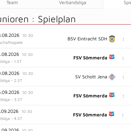
Team
Verbandsliga
Spi
unioren :
Spielplan
8.08.2026
10:30
:
BSV Eintracht SDH
chaftsspiele
3.08.2026
10:30
:
FSV Sömmerda
sliga - 1.ST
0.08.2026
10:30
:
SV Schott Jena
sliga - 2.ST
6.09.2026
10:30
:
FSV Sömmerda
sliga - 3.ST
3.09.2026
10:30
:
FSV Sömmerda
sliga - 4.ST
7.09.2026
10:30