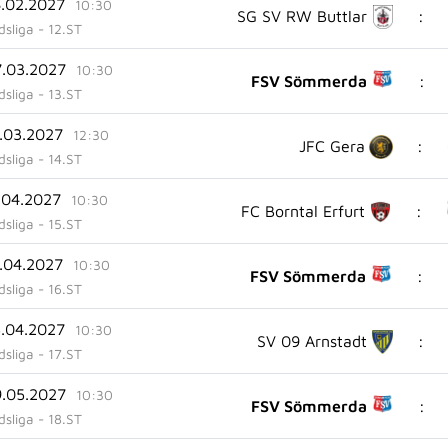
8.02.2027
10:30
:
SG SV RW Buttlar
sliga - 12.ST
7.03.2027
10:30
:
FSV Sömmerda
sliga - 13.ST
4.03.2027
12:30
:
JFC Gera
sliga - 14.ST
1.04.2027
10:30
:
FC Borntal Erfurt
sliga - 15.ST
8.04.2027
10:30
:
FSV Sömmerda
sliga - 16.ST
5.04.2027
10:30
:
SV 09 Arnstadt
sliga - 17.ST
9.05.2027
10:30
:
FSV Sömmerda
sliga - 18.ST