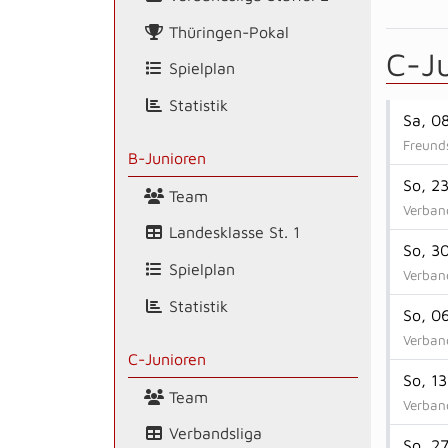
Thüringen-Pokal
C-J
Spielplan
Statistik
Sa, 0
Freunds
B-Junioren
So, 2
Team
Verband
Landesklasse St. 1
So, 3
Spielplan
Verband
Statistik
So, 0
Verband
C-Junioren
So, 1
Team
Verband
Verbandsliga
So, 2