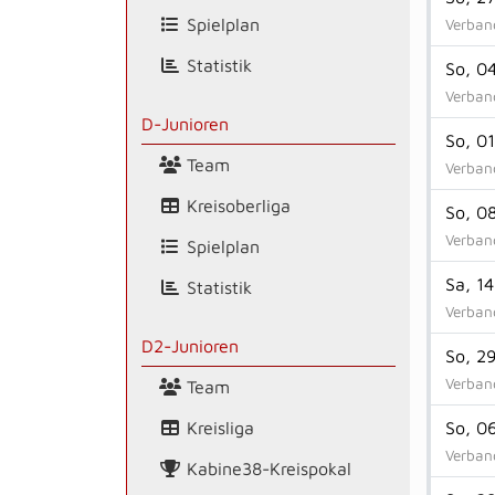
Spielplan
Verband
Statistik
So, 0
Verband
D-Junioren
So, 01
Team
Verband
Kreisoberliga
So, 0
Verband
Spielplan
Sa, 14
Statistik
Verband
D2-Junioren
So, 29
Verband
Team
So, 0
Kreisliga
Verband
Kabine38-Kreispokal