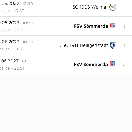
3.05.2027
10:30
:
SC 1903 Weimar
sliga - 19.ST
0.05.2027
10:30
:
FSV Sömmerda
dsliga - 20.ST
6.06.2027
10:30
:
1. SC 1911 Heiligenstadt
sliga - 21.ST
3.06.2027
10:30
:
FSV Sömmerda
dsliga - 22.ST