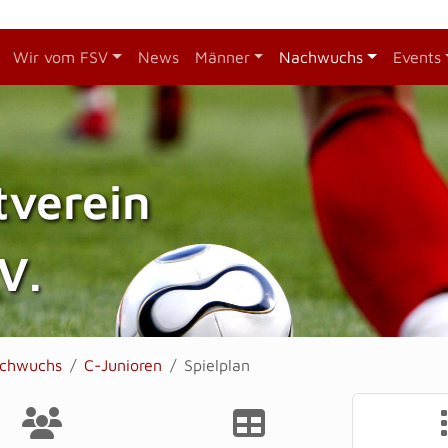
Wir vom FSV
News
Männer
Nachwuchs
Events
tverein
V.
chwuchs
C-Junioren
Spielplan