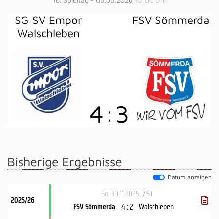
16. Spieltag - 06.06.2026
10:00 Uhr
SG SV Empor
FSV Sömmerda
Walschleben
4
:
3
Bisherige Ergebnisse
Datum anzeigen
So, 30.11.2025
, 7.ST
2025/26
4 : 2
FSV Sömmerda
Walschleben