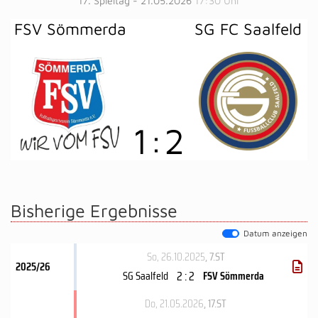
17. Spieltag - 21.05.2026
17:30 Uhr
FSV Sömmerda
SG FC Saalfeld
1
:
2
Bisherige Ergebnisse
Datum anzeigen
So, 26.10.2025
, 7.ST
2025/26
2 : 2
SG Saalfeld
FSV Sömmerda
Do, 21.05.2026
, 17.ST