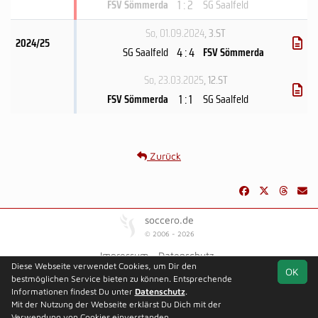
1 : 2
FSV Sömmerda
SG Saalfeld
So, 01.09.2024
, 3.ST
2024/25
4 : 4
SG Saalfeld
FSV Sömmerda
So, 23.03.2025
, 12.ST
1 : 1
FSV Sömmerda
SG Saalfeld
Zurück
soccero.de
© 2006 - 2026
Impressum
Datenschutz
Diese Webseite verwendet Cookies, um Dir den
OK
bestmöglichen Service bieten zu können. Entsprechende
Informationen findest Du unter
Datenschutz
.
Mit der Nutzung der Webseite erklärst Du Dich mit der
Team
Verbandsliga
Spielplan
Statistik
Verwendung von Cookies einverstanden.