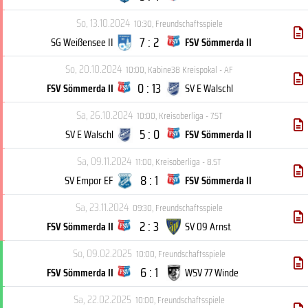
So, 13.10.2024
10:30
,
Freundschaftsspiele
7 : 2
SG Weißensee II
FSV Sömmerda II
So, 20.10.2024
10:00
,
Kabine38 Kreispokal - AF
0 : 13
FSV Sömmerda II
SV E Walschl
Sa, 26.10.2024
10:00
,
Kreisoberliga - 7.ST
5 : 0
SV E Walschl
FSV Sömmerda II
Sa, 09.11.2024
11:00
,
Kreisoberliga - 8.ST
8 : 1
SV Empor EF
FSV Sömmerda II
Sa, 23.11.2024
09:30
,
Freundschaftsspiele
2 : 3
FSV Sömmerda II
SV 09 Arnst.
So, 09.02.2025
10:00
,
Freundschaftsspiele
6 : 1
FSV Sömmerda II
WSV 77 Winde
Sa, 22.02.2025
10:00
,
Freundschaftsspiele