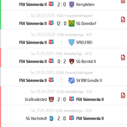
2 : 0
FSV Sömmerda II
Kerspleben
Sa, 08.03.2025
11:00
,
Freundschaftsspiele
12 : 0
FSV Sömmerda II
SG Donndorf
So, 09.03.2025
11:00
,
Kreisoberliga - 9.ST
:
FSV Sömmerda II
SPIELFREI
Sa, 15.03.2025
11:00
,
Kreisoberliga - 10.ST
0 : 2
FSV Sömmerda II
SG Borntal II
Sa, 29.03.2025
10:00
,
Freundschaftsspiele
:
FSV Sömmerda II
SV BW Greuße II
Sa, 26.04.2025
12:30
,
Kreisoberliga - 11.ST
2 : 0
Großrudested
FSV Sömmerda II
Sa, 17.05.2025
12:30
,
Kreisoberliga - 13.ST
2 : 0
SG Hochstedt
FSV Sömmerda II