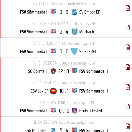
Sa, 10.08.2024
12:00
,
Kreisoberliga - 1.ST
0 : 9
FSV Sömmerda II
SV Empor EF
Sa, 17.08.2024
14:00
,
Freundschaftsspiele
0 : 4
FSV Sömmerda II
Marbach
So, 25.08.2024
11:00
,
Kreisoberliga - 2.ST
0 : 0
FSV Sömmerda II
SPIELFREI
Sa, 31.08.2024
10:30
,
Kreisoberliga - 3.ST
12 : 0
SG Borntal II
FSV Sömmerda II
Sa, 14.09.2024
12:00
,
Kreisoberliga - 5.ST
10 : 1
ESV Lok EF
FSV Sömmerda II
Di, 17.09.2024
17:00
,
Kreisoberliga - 4.ST
0 : 10
FSV Sömmerda II
Großrudested
Di, 24.09.2024
17:30
,
Kreisoberliga - 6.ST
5 : 4
SG Hochstedt
FSV Sömmerda II