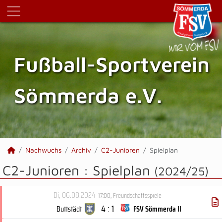
Fußball-Sportverein
Sömmerda e.V.
Nachwuchs
Archiv
C2-Junioren
Spielplan
C2-Junioren :
Spielplan
(2024/25)
Di, 06.08.2024
17:00
,
Freundschaftsspiele
4 : 1
Buttstädt
FSV Sömmerda II