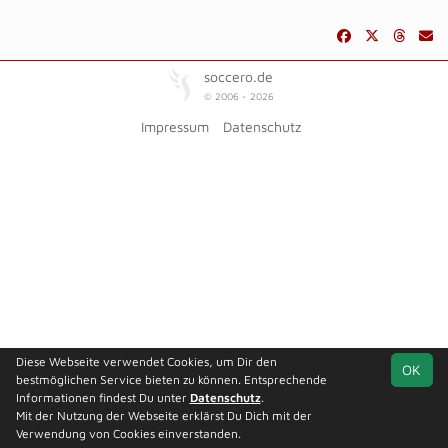
soccero.de
© 2006 - 2026
Impressum
Datenschutz
Diese Webseite verwendet Cookies, um Dir den
OK
bestmöglichen Service bieten zu können. Entsprechende
Informationen findest Du unter
Datenschutz
.
Mit der Nutzung der Webseite erklärst Du Dich mit der
Team
Landesklasse
Thüringen-
Spielplan
Statistik
Verwendung von Cookies einverstanden.
Staffel 2
Pokal