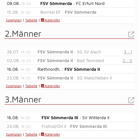
08.08.
FSV Sömmerda
: FC Erfurt Nord
14:00
15.08.
Borntal EF :
FSV Sömmerda
14:00
Spielplan
|
Tabelle
|
Kalender
2.Männer
26.07.
FSV Sömmerda II
: SG SV Alach
3 : 1
14:00
02.08.
FSV Sömmerda II
: Bad Tennsted
0 : 0
14:00
16.08.
Riethnordh. :
FSV Sömmerda II
14:00
23.08.
FSV Sömmerda II
: SG Walschleben II
14:00
Spielplan
|
Tabelle
|
Kalender
3.Männer
16.08.
FSV Sömmerda III
: SV Witterda II
14:00
23.08.
Frohnd/Orl II :
FSV Sömmerda III
16:00
Spielplan
|
Tabelle
|
Kalender