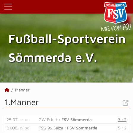
Fußball-Sportverein
Sömmerda e.V.
Männer
1.Männer
25.07.
GW Erfurt :
FSV Sömmerda
3 : 2
15:00
01.08.
FSG 99 Salza :
FSV Sömmerda
5 : 2
15:00