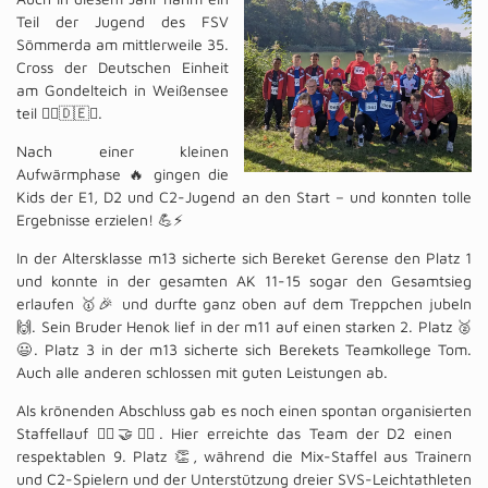
Teil der Jugend des FSV
Sömmerda am mittlerweile 35.
Cross der Deutschen Einheit
am Gondelteich in Weißensee
teil 🏃‍♂️🇩🇪✨.
Nach einer kleinen
Aufwärmphase 🔥 gingen die
Kids der E1, D2 und C2-Jugend an den Start – und konnten tolle
Ergebnisse erzielen! 💪⚡️
In der Altersklasse m13 sicherte sich Bereket Gerense den Platz 1
und konnte in der gesamten AK 11-15 sogar den Gesamtsieg
erlaufen 🥇🎉 und durfte ganz oben auf dem Treppchen jubeln
🙌. Sein Bruder Henok lief in der m11 auf einen starken 2. Platz 🥈
😃. Platz 3 in der m13 sicherte sich Berekets Teamkollege Tom.
Auch alle anderen schlossen mit guten Leistungen ab.
Als krönenden Abschluss gab es noch einen spontan organisierten
Staffellauf 🏃‍♀️🤝🏃‍♂️. Hier erreichte das Team der D2 einen
respektablen 9. Platz 👏, während die Mix-Staffel aus Trainern
und C2-Spielern und der Unterstützung dreier SVS-Leichtathleten