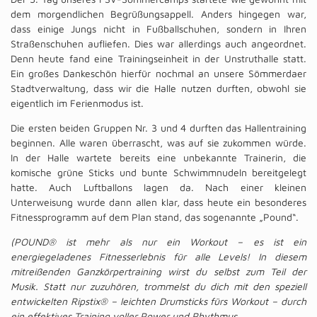
dem morgendlichen Begrüßungsappell. Anders hingegen war,
dass einige Jungs nicht in Fußballschuhen, sondern in Ihren
Straßenschuhen aufliefen. Dies war allerdings auch angeordnet.
Denn heute fand eine Trainingseinheit in der Unstruthalle statt.
Ein großes Dankeschön hierfür nochmal an unsere Sömmerdaer
Stadtverwaltung, dass wir die Halle nutzen durften, obwohl sie
eigentlich im Ferienmodus ist.
Die ersten beiden Gruppen Nr. 3 und 4 durften das Hallentraining
beginnen. Alle waren überrascht, was auf sie zukommen würde.
In der Halle wartete bereits eine unbekannte Trainerin, die
komische grüne Sticks und bunte Schwimmnudeln bereitgelegt
hatte. Auch Luftballons lagen da. Nach einer kleinen
Unterweisung wurde dann allen klar, dass heute ein besonderes
Fitnessprogramm auf dem Plan stand, das sogenannte „Pound“.
(POUND® ist mehr als nur ein Workout – es ist ein
energiegeladenes Fitnesserlebnis für alle Levels! In diesem
mitreißenden Ganzkörpertraining wirst du selbst zum Teil der
Musik. Statt nur zuzuhören, trommelst du dich mit den speziell
entwickelten Ripstix® – leichten Drumsticks fürs Workout – durch
ein effektives Training voller Power und Rhythmus.