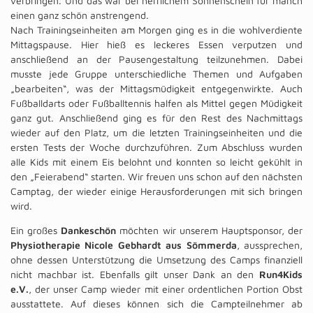
verbringen. Und das war bei herrlichem Sonnenschein für manch
einen ganz schön anstrengend.
Nach Trainingseinheiten am Morgen ging es in die wohlverdiente
Mittagspause. Hier hieß es leckeres Essen verputzen und
anschließend an der Pausengestaltung teilzunehmen. Dabei
musste jede Gruppe unterschiedliche Themen und Aufgaben
„bearbeiten“, was der Mittagsmüdigkeit entgegenwirkte. Auch
Fußballdarts oder Fußballtennis halfen als Mittel gegen Müdigkeit
ganz gut. Anschließend ging es für den Rest des Nachmittags
wieder auf den Platz, um die letzten Trainingseinheiten und die
ersten Tests der Woche durchzuführen. Zum Abschluss wurden
alle Kids mit einem Eis belohnt und konnten so leicht gekühlt in
den „Feierabend“ starten. Wir freuen uns schon auf den nächsten
Camptag, der wieder einige Herausforderungen mit sich bringen
wird.
Ein großes
Dankeschön
möchten wir unserem Hauptsponsor, der
Physiotherapie Nicole Gebhardt aus Sömmerda
, aussprechen,
ohne dessen Unterstützung die Umsetzung des Camps finanziell
nicht machbar ist. Ebenfalls gilt unser Dank an den
Run4Kids
e.V.
, der unser Camp wieder mit einer ordentlichen Portion Obst
ausstattete. Auf dieses können sich die Campteilnehmer ab